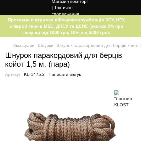
Програма підтримки військовослужбовців ЗСУ, НГУ,
співробітників МВС, ДПСУ та ДСНС (знижка 5% при
покупці від 1000 грн, 10% від 5000 грн).
Аксесуари
Шнурки
Шнурок паракордовий для берців койот 1
Шнурок паракордовий для берців
койот 1,5 м. (пара)
Артикул:
KL-1475.2
Написати відгук