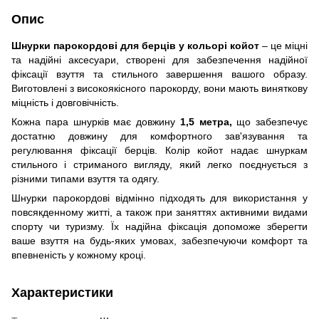
Опис
Шнурки парокордові для берців у кольорі койот
– це міцні
та надійні аксесуари, створені для забезпечення надійної
фіксації взуття та стильного завершення вашого образу.
Виготовлені з високоякісного парокорду, вони мають виняткову
міцність і довговічність.
Кожна пара шнурків має довжину
1,5 метра,
що забезпечує
достатню довжину для комфортного зав'язування та
регулювання фіксації берців. Колір койот надає шнуркам
стильного і стриманого вигляду, який легко поєднується з
різними типами взуття та одягу.
Шнурки парокордові відмінно підходять для використання у
повсякденному житті, а також при заняттях активними видами
спорту чи туризму. Їх надійна фіксація допоможе зберегти
ваше взуття на будь-яких умовах, забезпечуючи комфорт та
впевненість у кожному кроці.
Характеристики