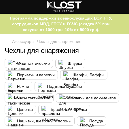
Программа поддержки военнослужащих ВСУ, НГУ,
сотрудников МВД, ГПСУ и ГСЧС (скидка 5% при
покупке от 1000 грн, 10% от 5000 грн).
Аксессуары
Чехлы для снаряжения
Чехлы для снаряжения
Очки тактические
Шнурки
Перчатки и варежки
Шарфы, Баффы
Ремни
Подтяжки мужские
Часы тактические
Обложки для документов
Цепочки
Браслеты и брелки
Нашивки, шевроны и погоны
Посуда