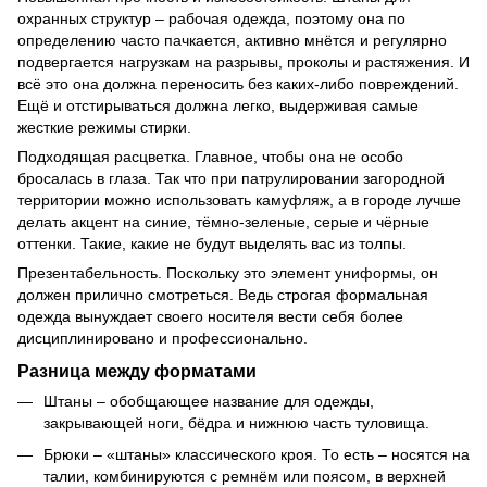
охранных структур – рабочая одежда, поэтому она по
определению часто пачкается, активно мнётся и регулярно
подвергается нагрузкам на разрывы, проколы и растяжения. И
всё это она должна переносить без каких-либо повреждений.
Ещё и отстирываться должна легко, выдерживая самые
жесткие режимы стирки.
Подходящая расцветка. Главное, чтобы она не особо
бросалась в глаза. Так что при патрулировании загородной
территории можно использовать камуфляж, а в городе лучше
делать акцент на синие, тёмно-зеленые, серые и чёрные
оттенки. Такие, какие не будут выделять вас из толпы.
Презентабельность. Поскольку это элемент униформы, он
должен прилично смотреться. Ведь строгая формальная
одежда вынуждает своего носителя вести себя более
дисциплинировано и профессионально.
Разница между форматами
Штаны – обобщающее название для одежды,
закрывающей ноги, бёдра и нижнюю часть туловища.
Брюки – «штаны» классического кроя. То есть – носятся на
талии, комбинируются с ремнём или поясом, в верхней