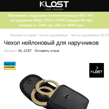
Программа поддержки военнослужащих ВСУ, НГУ,
сотрудников МВД, ГПСУ и ГСЧС (скидка 5% при
покупке от 1000 грн, 10% от 5000 грн).
Рюкзаки и сумки
Чехлы оружейные
Чехлы оружейные KLO
Чехол нейлоновый для наручников
Артикул:
KL-2197
Оставить отзыв