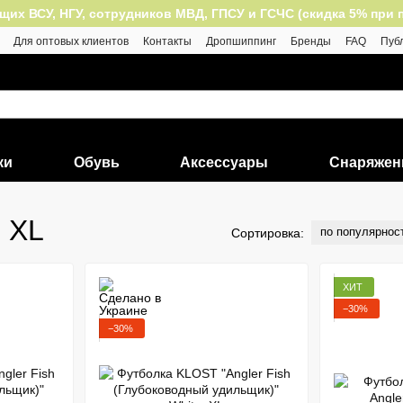
 ВСУ, НГУ, сотрудников МВД, ГПСУ и ГСЧС (скидка 5% при пок
Для оптовых клиентов
Контакты
Дропшиппинг
Бренды
FAQ
Пуб
ки
Обувь
Аксессуары
Снаряжен
 XL
по популярнос
Сортировка:
ХИТ
−30%
−30%