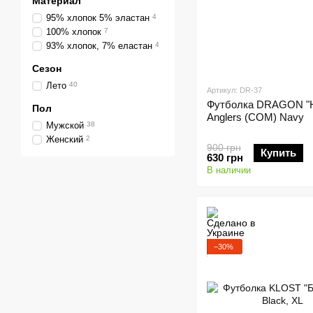
Материал
95% хлопок 5% эластан
4
100% хлопок
7
93% хлопок, 7% еластан
4
Сезон
Лето
40
Артикул: DR-37
Футболка DRAGON "H
Пол
Anglers (СОМ) Navy
Мужской
38
Женский
2
900 грн
Купить
630 грн
В наличии
−30%