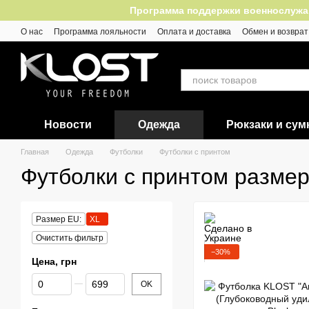
Перейти к основному контенту
Программа поддержки военнослужащих
О нас
Программа лояльности
Оплата и доставка
Обмен и возврат
Отзывы
Новости
Одежда
Рюкзаки и сум
Главная
Одежда
Футболки
Футболки с принтом
Футболки с принтом размер
Размер EU:
XL
Очистить фильтр
−30%
Цена, грн
От Цена, грн
До Цена, грн
OK