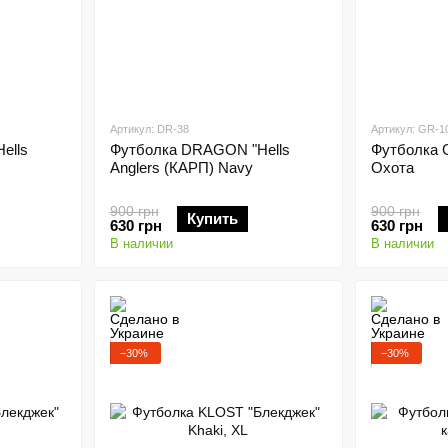
Артикул: DR-38
Артикул: GR-1
ells
Футболка DRAGON "Hells
Футболка 
Anglers (КАРП) Navy
Охота
900 грн
900 грн
Купить
630 грн
630 грн
В наличии
В наличии
−30%
−30%