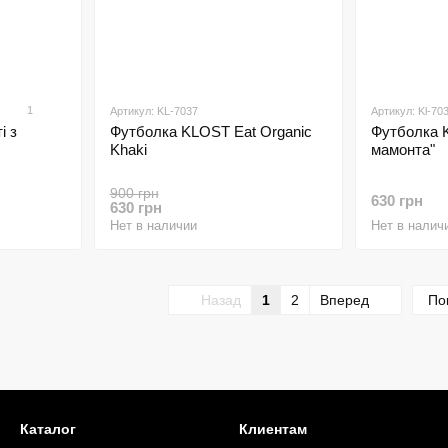
1
Артикул: KL-7037
Артикул: Kl-70
і з
Футболка KLOST Eat Organic
Футболка 
Khaki
мамонта"
900 грн
630 грн
630 грн
Нет в наличии
Нет в налич
Назад
1
2
Вперед
По
Каталог
Клиентам