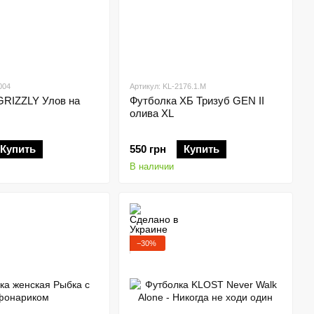
004
Артикул: KL-2176.1.М
GRIZZLY Улов на
Футболка ХБ Тризуб GEN II
олива XL
Купить
550 грн
Купить
В наличии
−30%