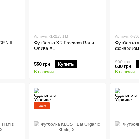
Артикул: KL-2173.1.M
Артикул: Kl-70
GEN II
Футболка ХБ Freedom Воля
Футболка 
Олива XL
фонариком
900 грн
550 грн
Купить
630 грн
В наличии
В наличии
−30%