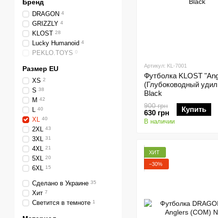
Бренд
DRAGON
4
GRIZZLY
4
KLOST
28
Lucky Humanoid
4
PEKLO.TOYS
0
Артикул: KL-7001
Размер EU
Футболка KLOST "Angl
XS
2
(Глубоководный удил
S
38
Black
M
42
900 грн
Купить
L
40
630 грн
XL
40
В наличии
2XL
43
3XL
31
4XL
21
ХИТ
5XL
20
−30%
6XL
15
Сделано в Украине
35
Хит
7
Светится в темноте
1