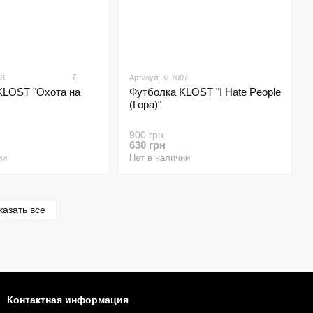
7
33
Артикул: Kl-7007
KLOST "Охота на
Футболка KLOST "I Hate People
(Гора)"
900 грн
630 грн
ии
Нет в наличии
казать все
Контактная информация