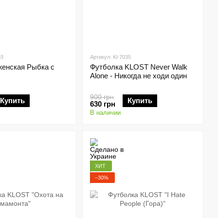
03
Артикул: Kl-7035
женская Рыбка с
Футболка KLOST Never Walk
Alone - Никогда не ходи один
900 грн
Купить
Купить
630 грн
В наличии
ХИТ
−30%