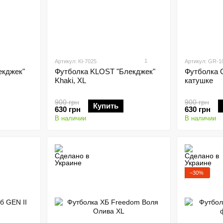
1
Артикул: Kl-7025
Артикул: GR-1
екджек"
Футболка KLOST "Блекджек"
Футболка 
Khaki, XL
катушке
900 грн
900 грн
Купить
630 грн
630 грн
В наличии
В наличии
−30%