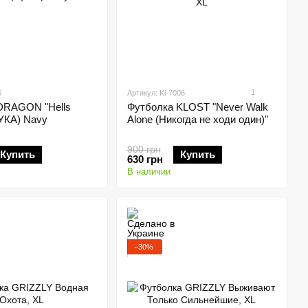
1
5
Артикул: Kl-7006
DRAGON "Hells
Футболка KLOST "Never Walk
УКА) Navy
Alone (Никогда не ходи один)"
900 грн
Купить
Купить
630 грн
В наличии
−30%