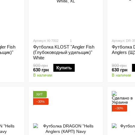
Артикул: Kl-7002
1
Артикул: DR-3
er Fish
Футболка 
Футболка KLOST "Angler Fish
ьщик)"
Anglers (Щ
(Глубоководный удильщик)"
White
900 грн
900 грн
Купить
630 грн
630 грн
В наличии
В наличии
ХИТ
−30%
−30%