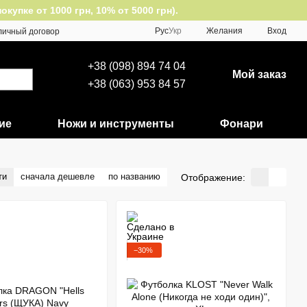
упке от 1000 грн, 10% от 5000 грн).
Рус
Укр
Желания
Вход
личный договор
+38 (098) 894 74 04
Мой заказ
+38 (063) 953 84 57
ие
Ножи и инструменты
Фонари
ти
сначала дешевле
по названию
Отображение:
−30%