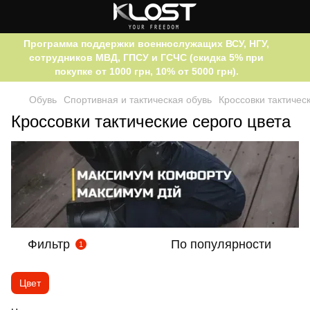
Программа поддержки военнослужащих ВСУ, НГУ,
сотрудников МВД, ГПСУ и ГСЧС (скидка 5% при
покупке от 1000 грн, 10% от 5000 грн).
Обувь
Спортивная и тактическая обувь
Кроссовки тактичес
Кроссовки тактические серого цвета
Фильтр
По популярности
1
Цвет