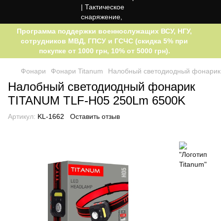
Программа поддержки военнослужащих ВСУ, НГУ,
сотрудников МВД, ГПСУ и ГСЧС (скидка 5% при
покупке от 1000 грн, 10% от 5000 грн).
Фонари
Фонари Titanum
Налобный светодиодный фонарик
Налобный светодиодный фонарик
TITANUM TLF-H05 250Lm 6500K
Артикул:
KL-1662
Оставить отзыв