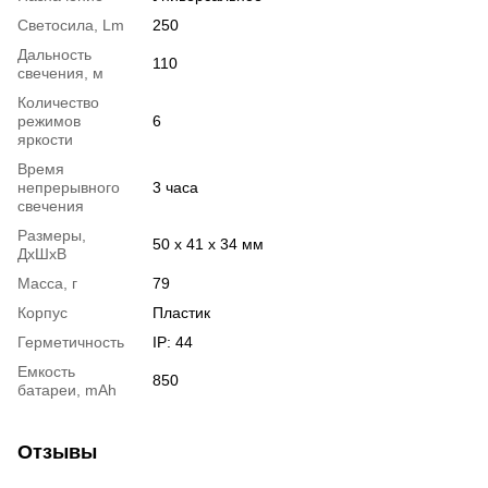
Светосила, Lm
250
Дальность
110
свечения, м
Количество
режимов
6
яркости
Время
непрерывного
3 часа
свечения
Размеры,
50 х 41 х 34 мм
ДхШхВ
Масса, г
79
Корпус
Пластик
Герметичность
IP: 44
Емкость
850
батареи, mAh
Отзывы