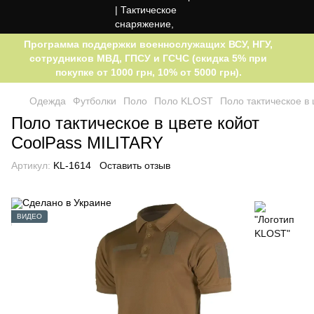
Программа поддержки военнослужащих ВСУ, НГУ,
сотрудников МВД, ГПСУ и ГСЧС (скидка 5% при
покупке от 1000 грн, 10% от 5000 грн).
Одежда
Футболки
Поло
Поло KLOST
Поло тактическое в
Поло тактическое в цвете койот
CoolPass MILITARY
Артикул:
KL-1614
Оставить отзыв
ВИДЕО