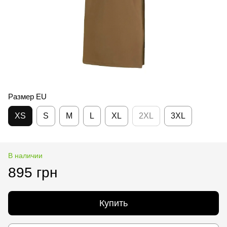
Размер EU
XS
S
M
L
XL
2XL
3XL
В наличии
895 грн
Купить