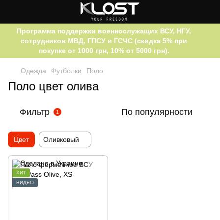
Программа поддержки военнослужащих ВСУ, НГУ,
сотрудников МВД, ГПСУ и ГСЧС (скидка 5% при
покупке от 1000 грн, 10% от 5000 грн).
Одежда
Футболки
Поло
Поло цвет олива
Фильтр
По популярности
1
Цвет
Оливковый
ХИТ
ВИДЕО