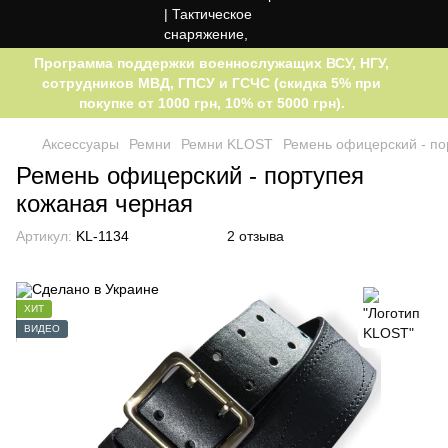
Программа поддержки военнослужащих ВСУ, НГУ,
сотрудников МВД, ГПСУ и ГСЧС (скидка 5% при
покупке от 1000 грн, 10% от 5000 грн).
Аксессуары
Ремни
Ремни KLOST
Ремень офицерский - по
Ремень офицерский - портупея
кожаная черная
Артикул:
KL-1134
2 отзыва
ХИТ
ВИДЕО