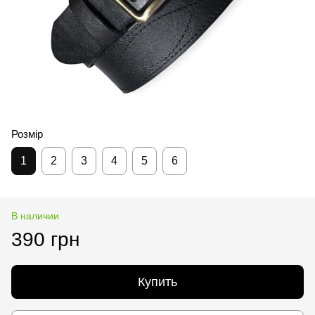
Розмір
1
2
3
4
5
6
В наличии
390 грн
Купить