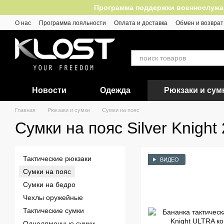
Перейти к основному контенту
Программа поддержки военнослужащих
О нас
Программа лояльности
Оплата и доставка
Обмен и возврат
Отзывы
Новости
Одежда
Рюкзаки и сум
Главная
Рюкзаки и сумки
Сумки на пояс
Сумки на пояс Silver Knight
Тактические рюкзаки
ВИДЕО
Сумки на пояс
Сумки на бедро
Чехлы оружейные
Тактические сумки
Однолямочные сумки