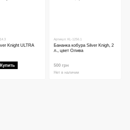
14.3
Артикул: KL-1256.1
lver Knight ULTRA
Бананка кобура Silver Knigh, 2
л., цвет Олива
Купить
500 грн
Нет в наличии