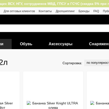
 ВСУ, НГУ, сотрудников МВД, ГПСУ и ГСЧС (скидка 5% при пок
Для оптовых клиентов
Контакты
Дропшиппинг
Бренды
FAQ
Пуб
ки
Обувь
Аксессуары
Снаряжен
 2л
по популярнос
Сортировка: