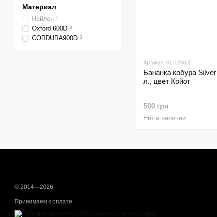
Материал
Нейлон
0
Oxford 600D
3
CORDURA900D
3
Артикул: KL-1256.2
Бананка кобура Silver 
л., цвет Койот
500 грн
Нет в наличии
© 2014—2026
Принимаем к оплате