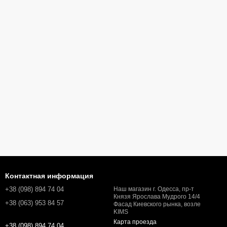
Контактная информация
+38 (098) 894 74 04
Наш магазин г. Одесса, пр-т
Князя Ярослава Мудрого 14/4
+38 (063) 953 84 57
Фасад Киевского рынка, возле
KIMS
Карта проезда
+38 (098) 894 74 04