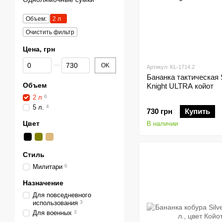
Объем:
2 л
Очистить фильтр
Цена, грн
От Цена, грн
До Цена, грн
OK
Артикул: KL-1714.2
Бананка тактическая S
Объем
Knight ULTRA койот
2 л
6
5 л.
4
730 грн
Купить
Цвет
В наличии
Стиль
Милитари
6
Назначение
Для повседневного
использования
3
Для военных
3