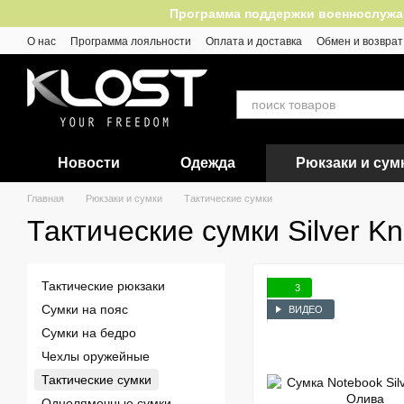
Перейти к основному контенту
Программа поддержки военнослужащих
О нас
Программа лояльности
Оплата и доставка
Обмен и возврат
Отзывы
Новости
Одежда
Рюкзаки и сум
Главная
Рюкзаки и сумки
Тактические сумки
Тактические сумки Silver Kn
Тактические рюкзаки
3
Сумки на пояс
ВИДЕО
Сумки на бедро
Чехлы оружейные
Тактические сумки
Однолямочные сумки