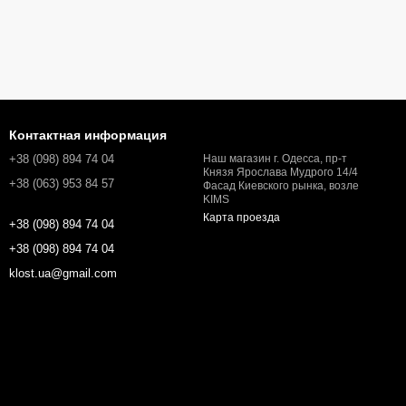
Контактная информация
+38 (098) 894 74 04
Наш магазин г. Одесса, пр-т
Князя Ярослава Мудрого 14/4
+38 (063) 953 84 57
Фасад Киевского рынка, возле
KIMS
Карта проезда
+38 (098) 894 74 04
+38 (098) 894 74 04
klost.ua@gmail.com