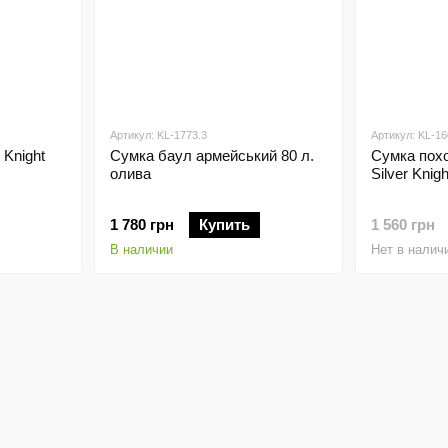
Артикул: KL-1773.3
Артикул: KL-16
 Knight
Сумка баул армейський 80 л.
Сумка пох
олива
Silver Knig
1 780 грн
Купить
1 560 грн
В наличии
Нет в налич