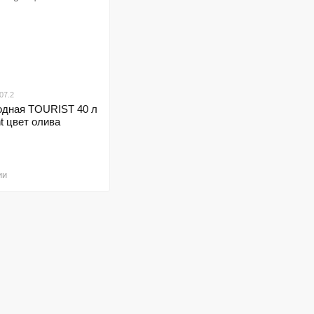
07.2
одная TOURIST 40 л
ht цвет олива
ии