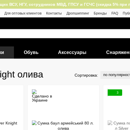
 ВСУ, НГУ, сотрудников МВД, ГПСУ и ГСЧС (скидка 5% при пок
Для оптовых клиентов
Контакты
Дропшиппинг
Бренды
FAQ
Пуб
ки
Обувь
Аксессуары
Снаряжен
ight олива
по популярнос
Сортировка:
3