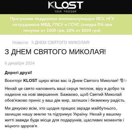
Программа поддержки военнослужащих ВСУ, НГУ,
сотрудников МВД, ГПСУ и ГСЧС (скидка 5% при
покупке от 1000 грн, 10% от 5000 грн).
Новости
З ДНЕМ СВЯТОГО МИКОЛАЯ!
З ДНЕМ СВЯТОГО МИКОЛАЯ!
6 декабря 2024
Дорогі друзі!
Воєнторг
KLOST
щиро вітає вас із Днем Святого Миколая! 🎅✨
Нехай це свято наповнить ваші серця теплом, віру в добро та
надихне на нові звершення. Бажаємо, щоб Святий Миколай
обов'язково приніс у ваш дім мир, затишок і безмежну радість.
Ми дякуємо всім, хто щодня працює заради майбутнього,
захищає нашу землю та підтримує Україну. Нехай у вашому
житті завжди буде місце для подарунків, щасливих моментів і
міцного здоров’я.