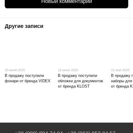
Новый комментарий
Другие записи
23 июля 2025
12 июня 2025
21 мая 2025
В продажу поступили
В продажу поступили
В продажу 
фонари от бренда VIDEX
обложки для документов
наборы для
от бренда KLOST
от бренда 