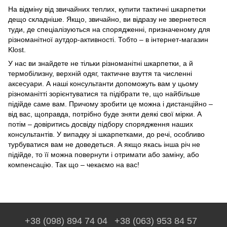
На відміну від звичайних теплих, купити тактичні шкарпетки
дещо складніше. Якщо, звичайно, ви відразу не звернетеся
туди, де спеціалізуються на спорядженні, призначеному для
різноманітної аутдор-активності. Тобто – в інтернет-магазин
Klost.
У нас ви знайдете не тільки різноманітні шкарпетки, а й
термобілизну, верхній одяг, тактичне взуття та численні
аксесуари. А наші консультанти допоможуть вам у цьому
різноманітті зорієнтуватися та підібрати те, що найбільше
підійде саме вам. Причому зробити це можна і дистанційно –
від вас, щоправда, потрібно буде зняти деякі свої мірки. А
потім – довіритись досвіду підбору спорядження наших
консультантів. У випадку зі шкарпетками, до речі, особливо
турбуватися вам не доведеться. А якщо якась інша річ не
підійде, то її можна повернути і отримати або заміну, або
компенсацію. Так що – чекаємо на вас!
+38 (098) 894 74 04
+38 (063) 953 84 57