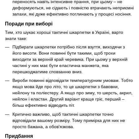
переносять навіть інтенсивне прання, при цьому – не
деформуються, не сідають і повністю втрачають неприємні
запахи, які дуже ефективно поглинають у процесі носіння.
Поради при виборі
Тим, хто шукає хороші тактичні шкарпетки в Україні, варто
знати таке:
Підбирати шкарпетки потрібно після взуття, виходячи з
його висоти. Вони повинні бути такими, щоб трохи
виходити за верхній край черевика. При цьому у верхній
частині у них має бути еластична манжета, яка
перешкоджатиме сповзанню вниз.
Вироби повинні відповідати температурним умовам. Тобто
якщо мова йде про літо, то це шкарпетки з бавовни,
нейлону та поліестеру. А якщо про зиму, то шерсть, акрил,
нейлон і еластан. Другий варіант краще гріє, перший –
більш ефективно відводить піт.
Критично важливо, щоб тактичні шкарпетки точно
відповідали вашому розміру. Тому примірка для них не
просто бажана, а обов'язкова.
Придбання