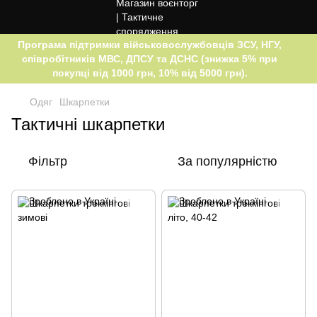
Програма підтримки військовослужбовців ЗСУ, НГУ,
співробітників МВС, ДПСУ та ДСНС (знижка 5% при
покупці від 1000 грн, 10% від 5000 грн).
Одяг
Шкарпетки
Тактичні шкарпетки
Фільтр
За популярністю