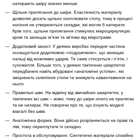
натирають шкіру значно менше.
Щільне прилягання до шкіри. Еластичність матеріалу
дозволяє досить щільно охоплювати стопу, тому в процесі
носіння не утворюються складки, які могли б натирати.
Крім того, щільне прилягання стимулює мікроциркуляцію
крові та захищає м'язи та зв'язки від мікротравм.
Додатковий захист. У деяких виробах передня частина
оснащується додатковою «подушечкою», що захищає
пальці від можливих ударів. Те саме стосується і п'яти, і
сухожилля. Більше того, у деяких тактичних шкарпеток
передбачені навіть вбудовані «анатомічні устілки», які
зміцнюють склепіння стопи та знижують навантаження на
нього.
Правильні шви. На відміну від звичайних шкарпеток, у
тактичних всі шви – зовні, тому до шкіри нічого не прилягає
та не натирає. Не говорячи про те, що існують моделі
взагалі без швів.
Анатомічна форма. Вони дійсно розрізняються на праві та
ліві, тому переплутати їх складно.
Простота в обслуговуванні. Синтетичні матеріали спокійно