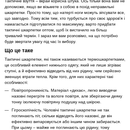
Тактичне взуття – вкрай корисна штука. Ось тільки вона вам не
допоможе, якщо ви візьмете з собою в похід неправильні
шкарпетки. Просто тому, що натерті ноги можуть зіпсувати все,
що завгодно. Тому всім тим, хто турбується про своє здоров'я і
намагається підготуватися по максимуму, варто придбати
тактичні шкарпетки оптом, щоб їх вистачило на більш
тривалий термін. І зараз ми вам розповімо, на що потрібно
буде звертати увагу під час їх вибору.
Що це таке
Тактичні шкарпетки, які також називаються термошкарпетками,
це особливий елемент нижнього одягу, який не лише зігріває
ступні, а й ефективно відводить від них рідину, чим серйозно
зменшує втрати тепла. Крім того, для них характерні такі
особливості:
Повітропроникність. Матеріал «дихає», легко виводячи
назовні перегріте та вологе повітря, але зберігаючи деяку
тонку ізолюючу повітряну подушку над шкірою.
Гігроскопічність. Чоловічі тактичні шкарпетки не так
поглинають піт, скільки відводять його назовні, де він
ефективно випаровується або іншим чином забирається.
При цьому – майже не поглинають цю рідину, тому