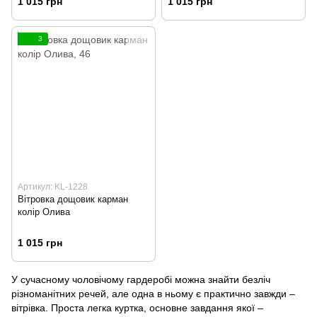
1 015 грн
1 015 грн
3
Артикул: KL-1228
Вітровка дощовик карман
колір Олива
1 015 грн
У сучасному чоловічому гардеробі можна знайти безліч
різноманітних речей, але одна в ньому є практично завжди –
вітрівка. Проста легка куртка, основне завдання якої –