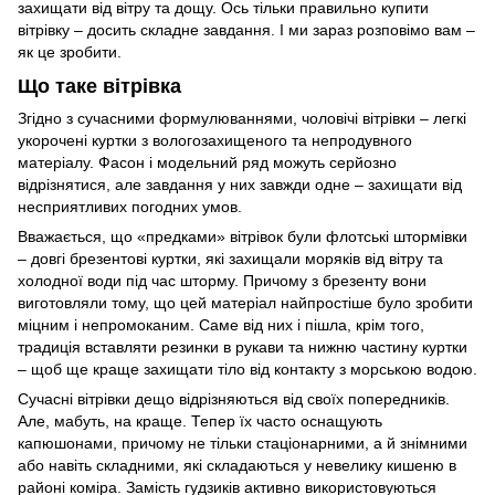
захищати від вітру та дощу. Ось тільки правильно купити
вітрівку – досить складне завдання. І ми зараз розповімо вам –
як це зробити.
Що таке вітрівка
Згідно з сучасними формулюваннями, чоловічі вітрівки – легкі
укорочені куртки з вологозахищеного та непродувного
матеріалу. Фасон і модельний ряд можуть серйозно
відрізнятися, але завдання у них завжди одне – захищати від
несприятливих погодних умов.
Вважається, що «предками» вітрівок були флотські штормівки
– довгі брезентові куртки, які захищали моряків від вітру та
холодної води під час шторму. Причому з брезенту вони
виготовляли тому, що цей матеріал найпростіше було зробити
міцним і непромоканим. Саме від них і пішла, крім того,
традиція вставляти резинки в рукави та нижню частину куртки
– щоб ще краще захищати тіло від контакту з морською водою.
Сучасні вітрівки дещо відрізняються від своїх попередників.
Але, мабуть, на краще. Тепер їх часто оснащують
капюшонами, причому не тільки стаціонарними, а й знімними
або навіть складними, які складаються у невелику кишеню в
районі коміра. Замість гудзиків активно використовуються