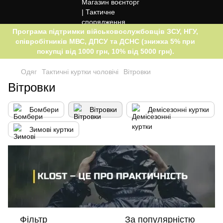
Програма підтримки військовослужбовців ЗСУ, НГУ,
співробітників МВС, ДПСУ та ДСНС (знижка 5% при
покупці від 1000 грн, 10% від 5000 грн).
Одяг
Тактичні куртки чоловічі
Вітровки
Вітровки
Бомбери
Вітровки
Демісезонні куртки
Зимові куртки
Фільтр
За популярністю