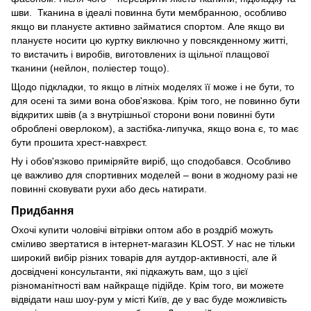
шви. Тканина в ідеалі повинна бути мембранною, особливо
якщо ви плануєте активно займатися спортом. Але якщо ви
плануєте носити цю куртку виключно у повсякденному житті,
то вистачить і виробів, виготовлених із щільної плащової
тканини (нейлон, поліестер тощо).
Щодо підкладки, то якщо в літніх моделях її може і не бути, то
для осені та зими вона обов'язкова. Крім того, не повинно бути
відкритих швів (а з внутрішньої сторони вони повинні бути
оброблені оверлоком), а застібка-липучка, якщо вона є, то має
бути прошита хрест-навхрест.
Ну і обов'язково приміряйте виріб, що сподобався. Особливо
це важливо для спортивних моделей – вони в жодному разі не
повинні сковувати рухи або десь натирати.
Придбання
Охочі купити чоловічі вітрівки оптом або в роздріб можуть
сміливо звертатися в інтернет-магазин KLOST. У нас не тільки
широкий вибір різних товарів для аутдор-активності, але й
досвідчені консультанти, які підкажуть вам, що з цієї
різноманітності вам найкраще підійде. Крім того, ви можете
відвідати наш шоу-рум у місті Київ, де у вас буде можливість