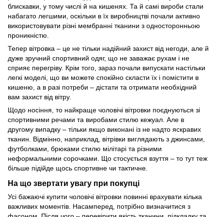
блискавки, у тому числі й на кишенях. Та й самі вироби стали
набагато легшими, оскільки в їх виробництві почали активно
використовувати різні мембранні тканини з односторонньою
проникністю.
Тепер вітровка – це не тільки надійний захист від негоди, але й
дуже зручний спортивний одяг, що не заважає рухам і не
сприяє перегріву. Крім того, зараз почали випускати настільки
легкі моделі, що ви можете спокійно скласти їх і помістити в
кишеню, а в разі потреби – дістати та отримати необхідний
вам захист від вітру.
Щодо носіння, то найкраще чоловічі вітровки поєднуються зі
спортивними речами та виробами стилю кежуал. Але в
другому випадку – тільки якщо виконані із не надто яскравих
тканин. Відмінно, наприклад, вітрівки виглядають з джинсами,
футболками, брюками стилю мілітарі та різними
неформальними сорочками. Що стосується взуття – то тут теж
більше підійде щось спортивне чи тактичне.
На що звертати увагу при покупці
Усі бажаючі купити чоловічі вітровки повинні врахувати кілька
важливих моментів. Насамперед, потрібно визначитися з
фасоном. Після чого – перевірити якість тканини, підкладку та