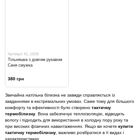
Артикул: KL-1838
Тільняшка з довгим рукавом
Синя смужка
380 грн
Звичайна натільна білизна не завжди справляється із
завданнями в екстремальних умовах. Саме тому для більшого
комфорту та ефективності було створено
тактичну
термобілизну
. Вона забезпечує теплоізоляцію, відводить
вологу і підходить для використання в холодну пору року та
при високих фізичних навантаженнях. Якщо ви хочете
купити
тактичну термобілизну
, важливо розібратися в її видах і
характеристиках.