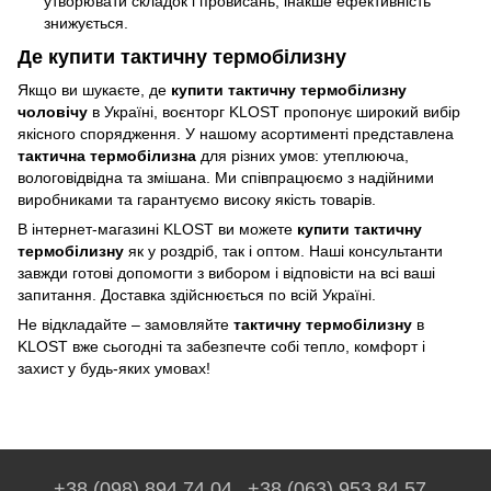
утворювати складок і провисань, інакше ефективність
знижується.
Де купити тактичну термобілизну
Якщо ви шукаєте, де
купити тактичну термобілизну
чоловічу
в Україні, воєнторг KLOST пропонує широкий вибір
якісного спорядження. У нашому асортименті представлена
тактична термобілизна
для різних умов: утеплююча,
вологовідвідна та змішана. Ми співпрацюємо з надійними
виробниками та гарантуємо високу якість товарів.
В інтернет-магазині KLOST ви можете
купити тактичну
термобілизну
як у роздріб, так і оптом. Наші консультанти
завжди готові допомогти з вибором і відповісти на всі ваші
запитання. Доставка здійснюється по всій Україні.
Не відкладайте – замовляйте
тактичну термобілизну
в
KLOST вже сьогодні та забезпечте собі тепло, комфорт і
захист у будь-яких умовах!
+38 (098) 894 74 04
+38 (063) 953 84 57