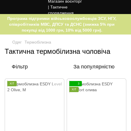
Програма підтримки військовослужбовців ЗСУ, НГУ,
співробітників МВС, ДПСУ та ДСНС (знижка 5% при
покупці від 1000 грн, 10% від 5000 грн).
Одяг
Термобілизна
Тактична термобілизна чоловіча
Фільтр
За популярністю
ХІТ
3
ХІТ