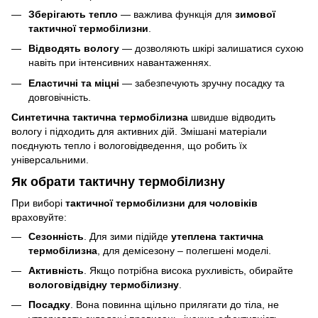
Зберігають тепло
— важлива функція для
зимової
тактичної термобілизни
.
Відводять вологу
— дозволяють шкірі залишатися сухою
навіть при інтенсивних навантаженнях.
Еластичні та міцні
— забезпечують зручну посадку та
довговічність.
Синтетична тактична термобілизна
швидше відводить
вологу і підходить для активних дій. Змішані матеріали
поєднують тепло і вологовідведення, що робить їх
універсальними.
Як обрати тактичну термобілизну
При виборі
тактичної термобілизни для чоловіків
враховуйте:
Сезонність
. Для зими підійде
утеплена тактична
термобілизна
, для демісезону – полегшені моделі.
Активність
. Якщо потрібна висока рухливість, обирайте
вологовідвідну термобілизну
.
Посадку
. Вона повинна щільно прилягати до тіла, не