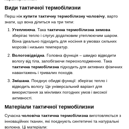
Види тактичної термобілизни
Перш ніж
купити тактичну термобілизну чоловічу
, варто
знати, що вона ділиться на три типи:
Утеплююча
. Така
тактична термобілизна зимова
зберігає тепло і слугує додатковим утеплюючим шаром.
Вона ідеально підходить для носіння в умовах сильних
морозів і низьких температур.
Вологовідвідна
. Головна функція – швидко відводити
вологу від тіла, запобігаючи переохолодженню. Така
тактична термобілизна
підходить для активних фізичних
навантажень і тривалих походів.
Змішана
. Поєднує обидві функції: зберігає тепло і
відводить вологу. Це універсальний варіант для
використання за мінливих погодних умов і високої
активності.
Матеріали тактичної термобілизни
Сучасна
чоловіча тактична термобілизна
виготовляється з
інноваційних тканин, які поєднують синтетичні та натуральні
волокна. Ці матеріали: