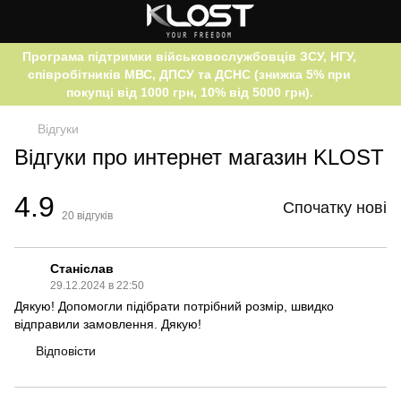
Програма підтримки військовослужбовців ЗСУ, НГУ,
співробітників МВС, ДПСУ та ДСНС (знижка 5% при
покупці від 1000 грн, 10% від 5000 грн).
Відгуки
Відгуки про интернет магазин KLOST
4.9
Спочатку нові
20
відгуків
Станіслав
29.12.2024 в 22:50
Дякую! Допомогли підібрати потрібний розмір, швидко
відправили замовлення. Дякую!
Відповісти