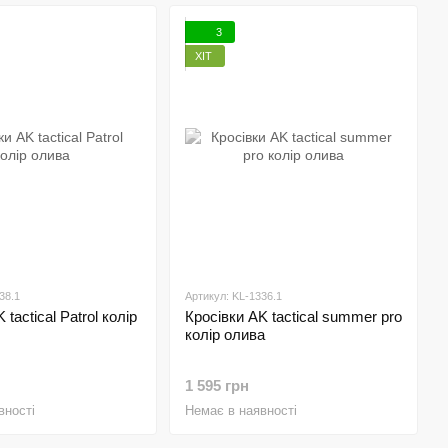
3
ХІТ
38.1
Артикул: KL-1336.1
 tactical Patrol колір
Кросівки AK tactical summer pro
колір олива
1 595 грн
вності
Немає в наявності