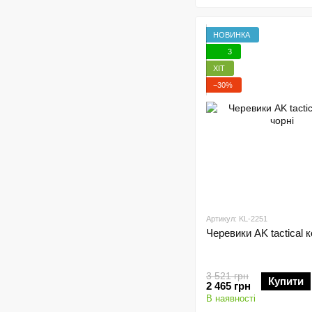
НОВИНКА
3
ХІТ
−30%
Артикул: KL-2251
Черевики AK tactical к
3 521 грн
Купити
2 465 грн
В наявності