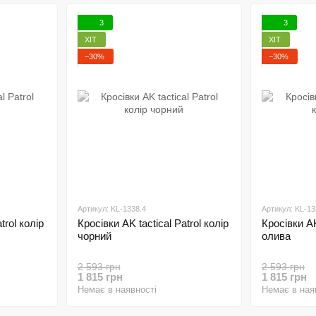
3
3
ХІТ
ХІТ
−30%
−30%
Артикул: KL-1338.4
Артикул: KL-13
trol колір
Кросівки AK tactical Patrol колір
Кросівки AK
чорний
олива
2 593 грн
2 593 грн
1 815 грн
1 815 грн
Немає в наявності
Немає в ная