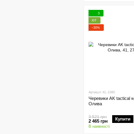
3
ХІТ
−30%
Артикул: KL-1080
Черевики AK tactical к
Олива
3 521 грн
Купити
2 465 грн
В наявності