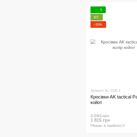
3
ХІТ
−30%
Артикул: KL-1338.3
Кросівки AK tactical Pa
койот
2 593 грн
1 815 грн
Немає в наявності