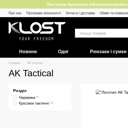
Перейти до основного контенту
Програма підтримки військовослужбовців
Про нас
Програма лояльності
Оплата і доставка
Обмін та поверн
Відгуки
Новини
Одяг
Рюкзаки і сумки
Головна
AK Tactical
AK Tactical
Розділ
Черевики
6
Кросівки тактичні
15