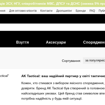
 ЗСУ, НГУ, співробітників МВС, ДПСУ та ДСНС (знижка 5% при п
ення
Для оптових клієнтів
Контакти
Дропшипінг
Бренди
FAQ
Публ
Взуття
Аксесуари
Споряджен
за популярні
Сортування:
AK Tactical: ваш надійний партнер у світі тактичн
Кожен, хто стикався з вибором якісного спорядження,
довіряти. Бренд AK Tactical був створений із головн
найскладніших умовах. Цей бренд став символом впевн
потрібна надійність у будь-якій ситуації.