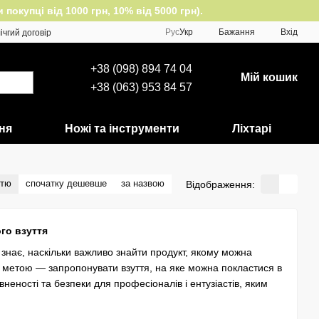
окупці від 1000 грн, 10% від 5000 грн).
Рус
Укр
Бажання
Вхід
ічгий договір
+38 (098) 894 74 04
Мій кошик
+38 (063) 953 84 57
ня
Ножі та інструменти
Ліхтарі
стю
спочатку дешевше
за назвою
Відображення:
ого взуття
 знає, наскільки важливо знайти продукт, якому можна
ою метою — запропонувати взуття, на яке можна покластися в
еності та безпеки для професіоналів і ентузіастів, яким