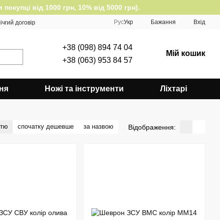
окупці від 1000 грн, 10% від 5000 грн).
Рус
Укр
Бажання
Вхід
ічгий договір
+38 (098) 894 74 04
Мій кошик
+38 (063) 953 84 57
ня
Ножі та інструменти
Ліхтарі
стю
спочатку дешевше
за назвою
Відображення: