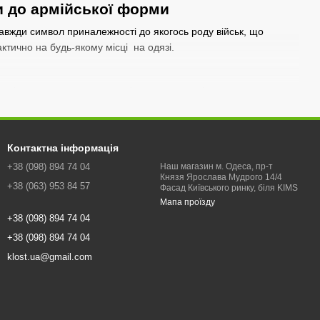
и до армійської форми
завжди символ приналежності до якогось роду військ, що
актично на будь-якому місці на одязі.
 варіант краще переносить підвищену вологість, але менш
нна вишивка. Вона точно не зітреться, як якась фарба, та й
адних зображень. Якщо ж основа – ПВХ, то тільки якась стійка
Контактна інформація
+38 (098) 894 74 04
Наш магазин м. Одеса, пр-т
Князя Ярослава Мудрого 14/4
рати воду і бруд, легко переносити прання і не
+38 (063) 953 84 57
Фасад Київського ринку, біля KIMS
Мапа проїзду
збігатися з рештою уніформи. В інших випадках повинні бути
+38 (098) 894 74 04
ми сухопутних військ. Або чорний чи темно-синій, коли
+38 (098) 894 74 04
klost.ua@gmail.com
олки з ниткою, так і кріпитися за рахунок велкро-липучок.
 щільно прилягати до одягу, щоби не чіплятися за