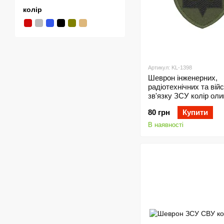
колір
Артикул: KL-1398
Шеврон інженерних,
радіотехнічних та вій
зв'язку ЗСУ колір оли
80 грн
Купити
В наявності