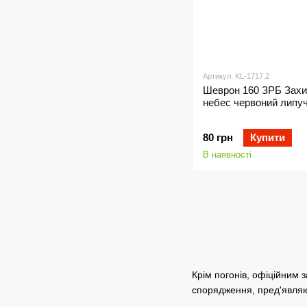
Артикул: KL-1717.2
Шеврон 160 ЗРБ Захи
небес червоний липу
80 грн
Купити
В наявності
Крім погонів, офіційним з
спорядження, пред'являют