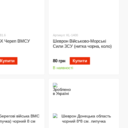
81.6
Артикул: KL-1400
ВХ Череп ВМСУ
Шеврон Військово-Морські
Сили ЗСУ (нитка чорна, коло)
Купити
80 грн
Купити
В наявності