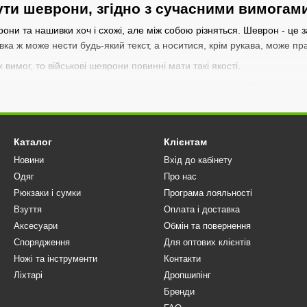
ти шеврони, згідно з сучасними вимогам
ни та нашивки хоч і схожі, але між собою різняться. Шеврон - це 
вка ж може нести будь-який текст, а носитися, крім рукава, може пр
вимог, то військові шеврони повинні мати такі якості.
вичай це або міцна тканина - кордура чи габардин, або ПВХ. Другий
о стирання.
несення зображення. Якщо основа шеврона – тканина, то лише маши
юс тільки машинна вишивка гарантує високу точність та чіткість скл
Каталог
Клієнтам
Новини
Вхід до кабінету
ь. Шеврони повинні добре чинити опір механічному стиранню, не вби
Одяг
Про нас
ріганні та носінні.
Рюкзаки і сумки
Програма лояльності
я. Якщо мова йде про камуфляжні шеврони, то їх забарвлення має 
Взуття
Оплата і доставка
ольори. Наприклад, олива чи темно-зелений, коли йдеться про ембле
Аксесуари
Обмін та повернення
ку символіку.
Спорядження
Для оптових клієнтів
Ножі та інструменти
Контакти
 Шеврони можуть як намертво пришиватися за допомогою звичайних г
Ліхтарі
Дропшипінг
менш надійний, зате зручніший.
Бренди
 процесі носіння шеврони не повинні заважати рухам. І максимально