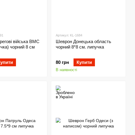
91
Артикул: KL-1684
регові війська ВМС
Шеврон Донецька область
учка) чорний 8 см
чорний 8*8 см. липучка
Купити
80 грн
Купити
В наявності