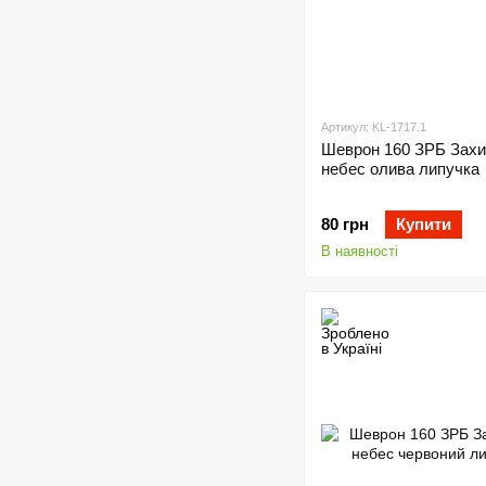
Артикул: KL-1717.1
Шеврон 160 ЗРБ Захи
небес олива липучка
80 грн
Купити
В наявності