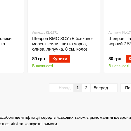
Артикул: KL-1771
Артикул: KL-17
сники
Шеврон ВМС ЗСУ (Військово-
Шеврон Па
чка
морські сили , нитка чорна,
чорний 7.5
олива, липучка, 8 см, коло)
80 грн
Купити
80 грн
В наявності
В наявності
Назад
1
2
Вперед
По
асобом ідентифікації серед військових також є різноманітні шеврони.
ься чіткі та конкретні вимоги.