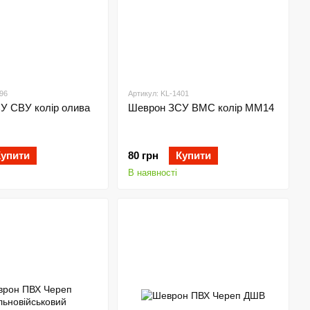
96
Артикул: KL-1401
У СВУ колір олива
Шеврон ЗСУ ВМС колір ММ14
Купити
80 грн
Купити
В наявності