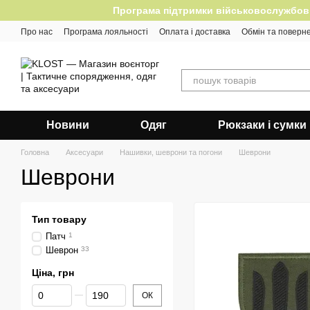
Перейти до основного контенту
Програма підтримки військовослужбовців
Про нас
Програма лояльності
Оплата і доставка
Обмін та поверн
Відгуки
Новини
Одяг
Рюкзаки і сумки
Головна
Аксесуари
Нашивки, шеврони та погони
Шеврони
Шеврони
Тип товару
Патч
1
Шеврон
33
Ціна, грн
Від Ціна, грн
До Ціна, грн
ОК