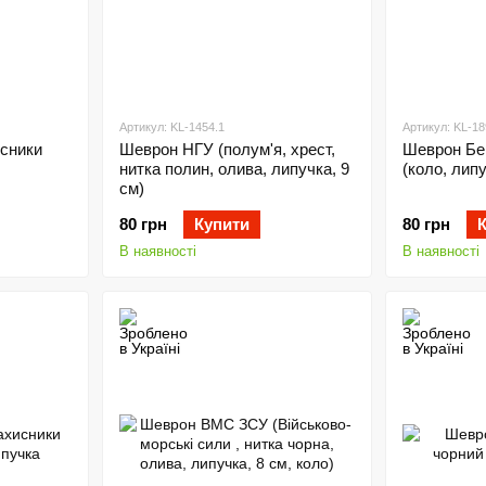
Артикул: KL-1454.1
Артикул: KL-18
сники
Шеврон НГУ (полум'я, хрест,
Шеврон Бе
нитка полин, олива, липучка, 9
(коло, лип
см)
80 грн
Купити
80 грн
В наявності
В наявності