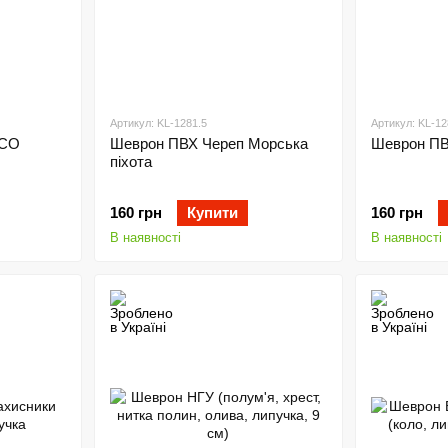
Артикул: KL-1281.5
Артикул: KL-12
ССО
Шеврон ПВХ Череп Морська
Шеврон П
піхота
160 грн
Купити
160 грн
В наявності
В наявності