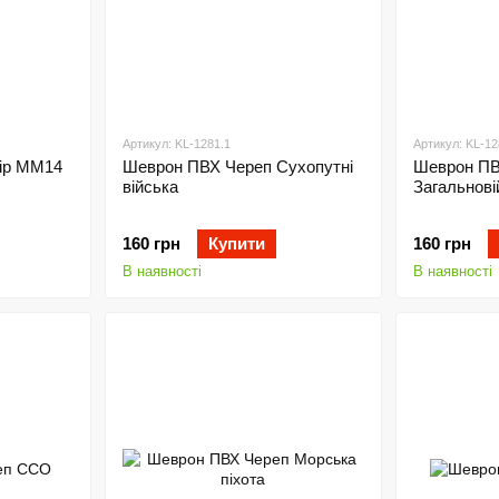
Артикул: KL-1281.1
Артикул: KL-12
ір ММ14
Шеврон ПВХ Череп Сухопутні
Шеврон ПВ
війська
Загальнові
160 грн
Купити
160 грн
В наявності
В наявності