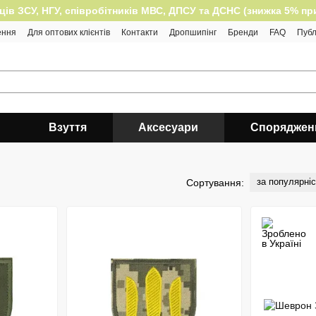
 ЗСУ, НГУ, співробітників МВС, ДПСУ та ДСНС (знижка 5% при п
ення
Для оптових клієнтів
Контакти
Дропшипінг
Бренди
FAQ
Публ
Взуття
Аксесуари
Споряджен
за популярні
Сортування: