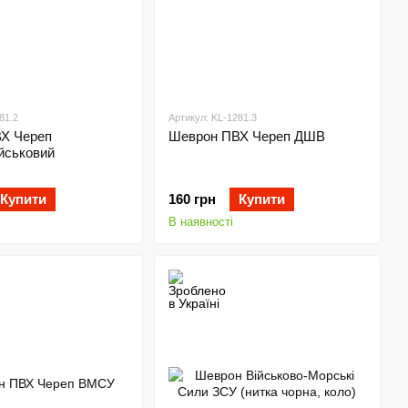
81.2
Артикул: KL-1281.3
Х Череп
Шеврон ПВХ Череп ДШВ
йськовий
Купити
160 грн
Купити
В наявності