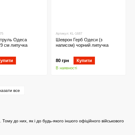
75
Артикул: KL-1687
труль Одеса
Шеврон Герб Одеси (з
*9 см липучка
написом) чорний липучка
Купити
80 грн
Купити
В наявності
казати все
 Тому до них, як і до будь-якого іншого офіційного військового