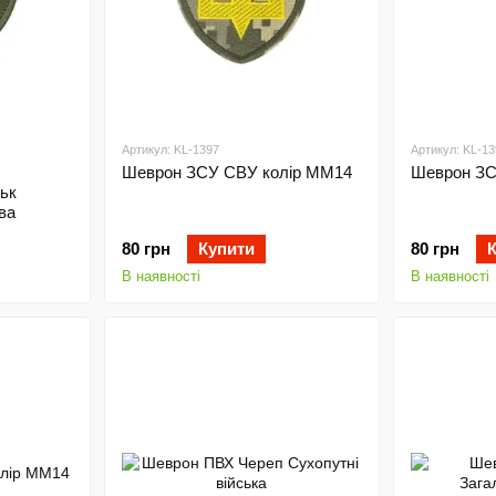
Артикул: KL-1397
Артикул: KL-13
Шеврон ЗСУ СВУ колір ММ14
Шеврон ЗС
ськ
ва
80 грн
Купити
80 грн
В наявності
В наявності