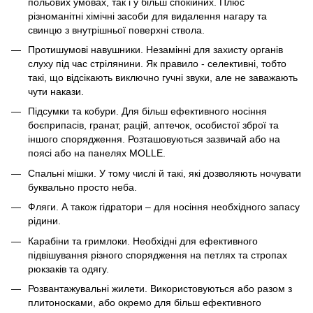
польових умовах, так і у більш спокійних. Плюс
різноманітні хімічні засоби для видалення нагару та
свинцю з внутрішньої поверхні ствола.
Протишумові навушники. Незамінні для захисту органів
слуху під час стрілянини. Як правило - селективні, тобто
такі, що відсікають виключно гучні звуки, але не заважають
чути накази.
Підсумки та кобури. Для більш ефективного носіння
боєприпасів, гранат, рацій, аптечок, особистої зброї та
іншого спорядження. Розташовуються зазвичай або на
поясі або на панелях MOLLE.
Спальні мішки. У тому числі й такі, які дозволяють ночувати
буквально просто неба.
Фляги. А також гідратори – для носіння необхідного запасу
рідини.
Карабіни та гримлоки. Необхідні для ефективного
підвішування різного спорядження на петлях та стропах
рюкзаків та одягу.
Розвантажувальні жилети. Використовуються або разом з
плитоносками, або окремо для більш ефективного