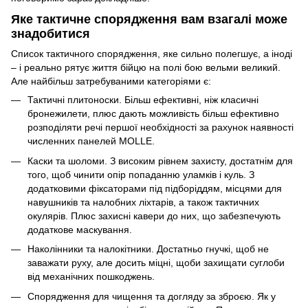
Яке тактичне спорядження вам взагалі може
знадобитися
Список тактичного спорядження, яке сильно полегшує, а іноді
– і реально рятує життя бійцю на полі бою вельми великий.
Але найбільш затребуваними категоріями є:
Тактичні плитоноски. Більш ефективні, ніж класичні
бронежилети, плюс дають можливість більш ефективно
розподіляти речі першої необхідності за рахунок наявності
численних панелей MOLLE.
Каски та шоломи. З високим рівнем захисту, достатнім для
того, щоб чинити опір попаданню уламків і куль. З
додатковими фіксаторами під підборіддям, місцями для
навушників та налобних ліхтарів, а також тактичних
окулярів. Плюс захисні кавери до них, що забезпечують
додаткове маскування.
Наколінники та налокітники. Достатньо гнучкі, щоб не
заважати руху, але досить міцні, щоби захищати суглоби
від механічних пошкоджень.
Спорядження для чищення та догляду за зброєю. Як у