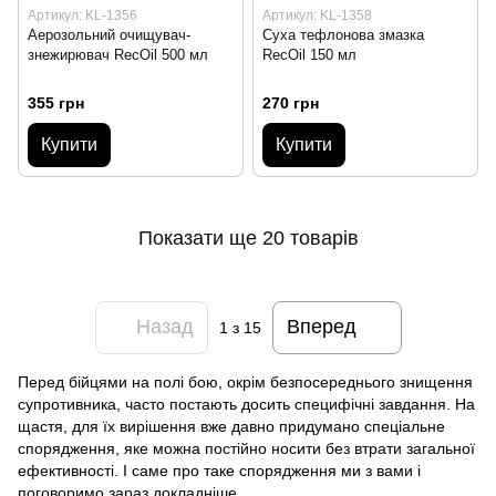
Артикул: KL-1356
Артикул: KL-1358
Аерозольний очищувач-
Суха тефлонова змазка
знежирювач RecOil 500 мл
RecOil 150 мл
355 грн
270 грн
Купити
Купити
Показати ще 20 товарів
Назад
Вперед
1
з 15
Перед бійцями на полі бою, окрім безпосереднього знищення
супротивника, часто постають досить специфічні завдання. На
щастя, для їх вирішення вже давно придумано спеціальне
спорядження, яке можна постійно носити без втрати загальної
ефективності. І саме про таке спорядження ми з вами і
поговоримо зараз докладніше.