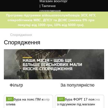
Програма підтримки військовослужбовців ЗСУ, НГУ,
співробітників МВС, ДПСУ та ДСНС (знижка 5% при
покупці від 1000 грн, 10% від 5000 грн).
Спорядження
Спорядження
Фільтр
За популярністю
ХІТ
ХІТ