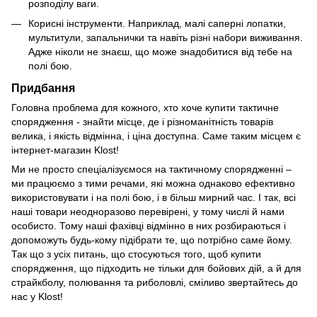
розподілу ваги.
Корисні інструменти. Наприклад, малі саперні лопатки,
мультитули, запальнички та навіть різні набори виживання.
Адже ніколи не знаєш, що може знадобитися від тебе на
полі бою.
Придбання
Головна проблема для кожного, хто хоче купити тактичне
спорядження - знайти місце, де і різноманітність товарів
велика, і якість відмінна, і ціна доступна. Саме таким місцем є
інтернет-магазин Klost!
Ми не просто спеціалізуємося на тактичному спорядженні –
ми працюємо з тими речами, які можна однаково ефективно
використовувати і на полі бою, і в більш мирний час. І так, всі
наші товари неодноразово перевірені, у тому числі й нами
особисто. Тому наші фахівці відмінно в них розбираються і
допоможуть будь-кому підібрати те, що потрібно саме йому.
Так що з усіх питань, що стосуються того, щоб купити
спорядження, що підходить не тільки для бойових дій, а й для
страйкболу, полювання та риболовлі, сміливо звертайтесь до
нас у Klost!