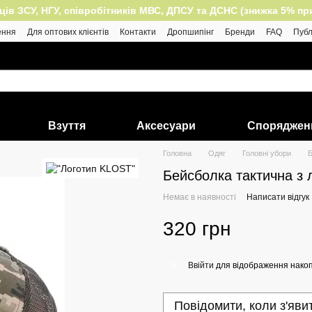
 ЗСУ, НГУ, співробітників МВС, ДПСУ та ДСНС (знижка 5% при п
ення
Для оптових клієнтів
Контакти
Дропшипінг
Бренди
FAQ
Публ
Взуття
Аксесуари
Споряджен
Головна
Одяг
Головні убори
Б
Бейсболка тактична з 
Немає в наявності
Написати відгук
320 грн
Ввійти
для відображення накоп
%
Повідомити, коли з'яви