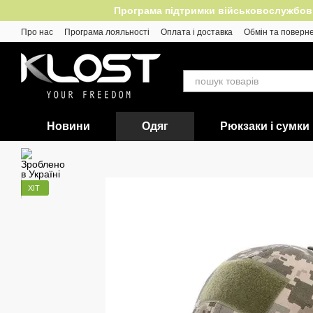
Перейти до основного контенту
Програма підтримки військовослужбовців
Про нас
Програма лояльності
Оплата і доставка
Обмін та поверн
Відгуки
Новини
Одяг
Рюкзаки і сумки
ХІТ