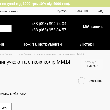
окупці від 1000 грн, 10% від 5000 грн).
Рус
Укр
Бажання
Вхід
ічгий договір
+38 (098) 894 74 04
Мій кошик
+38 (063) 953 84 57
ня
Ножі та інструменти
Ліхтарі
ейсболки
Бейсболка тактична з липучкою та сіткою колір MM14
липучкою та сіткою колір MM14
Артикул
KL-1037.3
В бажання
ичувальної знижки
ться