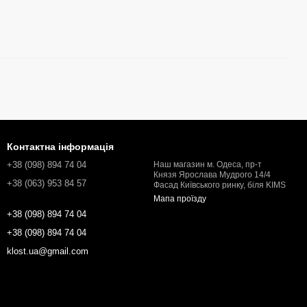
Контактна інформація
+38 (098) 894 74 04
Наш магазин м. Одеса, пр-т
Князя Ярослава Мудрого 14/4
+38 (063) 953 84 57
Фасад Київського ринку, біля KIMS
Мапа проїзду
+38 (098) 894 74 04
+38 (098) 894 74 04
klost.ua@gmail.com