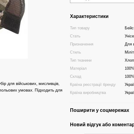
Характеристики
Тип товару
Бейс
Стать
Уніс
Призначення
Для 
Стиль
Міліт
Тип тканини
Хлоп
Матеріал
100%
Склад
100%
ір для військових, мисливців,
Країна реєстрації бренду
Укра
у польових умовах. Підходить для
Країна виробництва
Укра
Поширити у соцмережах
Новий відгук або комента