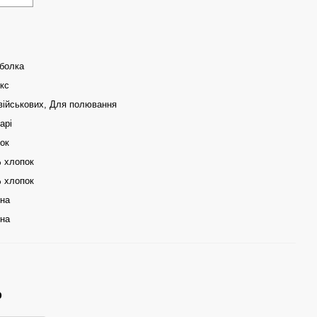
болка
екс
військових, Для полювання
арі
ок
 хлопок
 хлопок
їна
їна
р