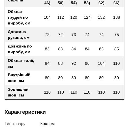
46)
50)
54)
58)
62)
66)
Обхват
грудей по
104
112
120
124
132
138
виробу, см
Довжина
72
72
73
74
74
75
рукава, см
Довжина по
83
83
84
84
85
85
виробу, см
Обхват талії,
84
88
92
96
104
110
см
Внутрішній
80
80
80
80
80
80
шов, см
Зовнішній
110
110
110
110
110
110
шов, см
Характеристики
Тип товару
Костюм