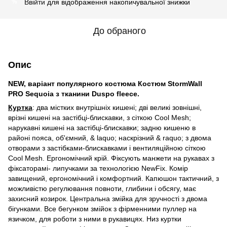
Ввійти
для відображення накопичувальної знижки
%
До обраного
Опис
NEW, варіант популярного костюма Костюм StormWall
PRO Sequoia з тканини Duspo fleece.
Куртка
: два містких внутрішніх кишені; дві великі зовнішні,
врізні кишені на застібці-блискавки, з сіткою Cool Mesh;
нарукавні кишені на застібці-блискавки; задню кишеню в
районі пояса, об'ємний, & laquo; наскрізний & raquo; з двома
отворами з застібками-блискавками і вентиляційною сіткою
Cool Mesh. Ергономічний крій. Фіксують манжети на рукавах з
фіксаторамі- липучками за технологією NewFix. Комір
завищений, ергономічний і комфортний. Капюшон тактичний, з
можливістю регулювання повноти, глибини і обсягу, має
захисний козирок. Центральна змійка для зручності з двома
бігунками. Все бегунком змійок з фірменними пуллер на
язичком, для роботи з ними в рукавицях. Низ куртки