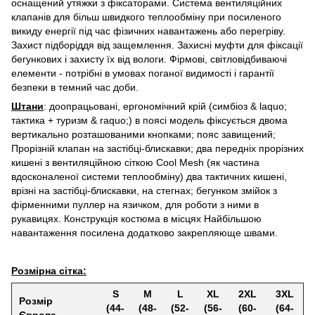
оснащений утяжки з фіксаторами. Система вентиляційних
клапанів для більш швидкого теплообміну при посиленого
викиду енергії під час фізичних навантажень або перегріву.
Захист підборіддя від защемлення. Захисні муфти для фіксації
бегункових і захисту їх від вологи. Фірмові, світловідбиваючі
елементи - потрібні в умовах поганої видимості і гарантії
безпеки в темний час доби.
Штани
: доопрацьовані, ергономічний крій (симбіоз & laquo;
тактика + туризм & raquo;) в поясі модель фіксується двома
вертикально розташованими кнопками; пояс завищений;
Прорізній клапан на застібці-блискавки; два передніх прорізних
кишені з вентиляційною сіткою Cool Mesh (як частина
вдосконаленої системи теплообміну) два тактичних кишені,
врізні на застібці-блискавки, на стегнах; бегунком змійок з
фірменними пуллер на язичком, для роботи з ними в
рукавицях. Конструкція костюма в місцях Найбільшою
навантаження посилена додатково закрепляюще швами.
Розмірна сітка:
S
M
L
XL
2XL
3XL
Розмір
(44-
(48-
(52-
(56-
(60-
(64-
Європа