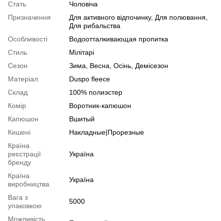
Стать
Чоловіча
Призначення
Для активного відпочинку, Для полювання,
Для рибальства
Особливості
Водоотталкивающая пропитка
Стиль
Мілітарі
Сезон
Зима, Весна, Осінь, Демісезон
Матеріал
Duspo fleece
Склад
100% полиэстер
Комір
Воротник-капюшон
Капюшон
Вшитый
Кишені
Накладные|Прорезные
Країна
реєстрації
Україна
бренду
Країна
Україна
виробництва
Вага з
5000
упаковкою
Можливість