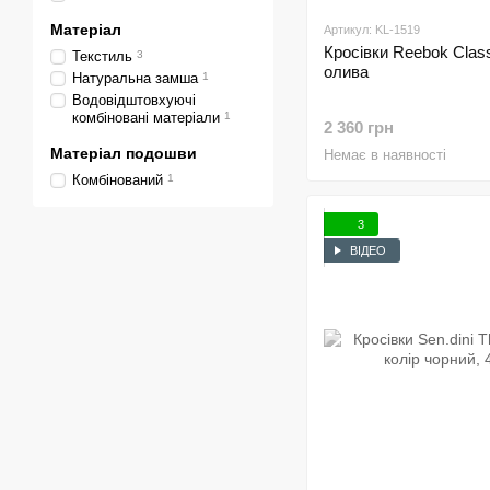
Матеріал
Артикул: KL-1519
Кросівки Reebok Class
Текстиль
3
олива
Натуральна замша
1
Водовідштовхуючі
комбіновані матеріали
1
2 360 грн
Матеріал подошви
Немає в наявності
Комбінований
1
3
ВІДЕО