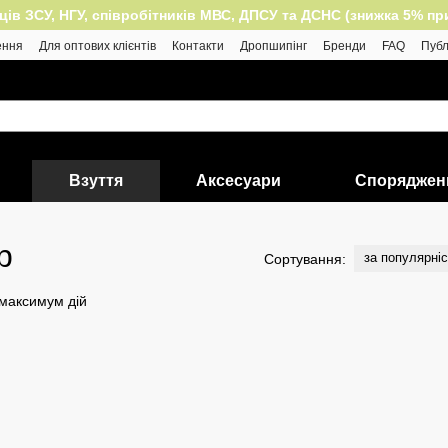
 ЗСУ, НГУ, співробітників МВС, ДПСУ та ДСНС (знижка 5% при п
ення
Для оптових клієнтів
Контакти
Дропшипінг
Бренди
FAQ
Публ
Взуття
Аксесуари
Споряджен
р
за популярні
Сортування: