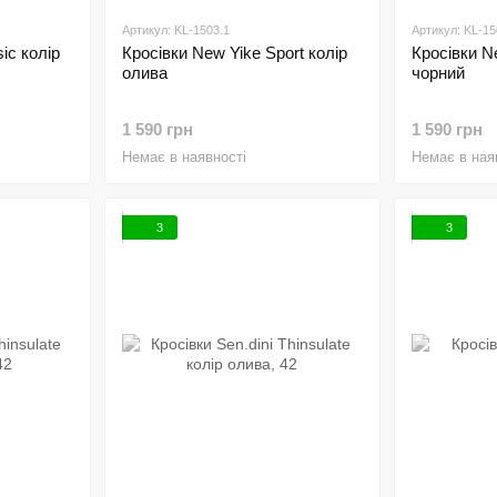
Артикул: KL-1503.1
Артикул: KL-15
ic колір
Кросівки New Yike Sport колір
Кросівки Ne
олива
чорний
1 590 грн
1 590 грн
Немає в наявності
Немає в ная
3
3