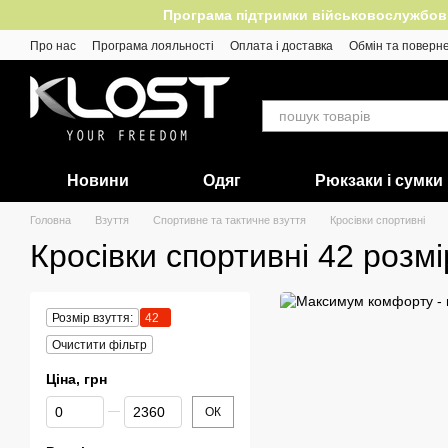
Перейти до основного контенту
Програма підтримки військовослужбовців
Про нас
Програма лояльності
Оплата і доставка
Обмін та поверн
Відгуки
Новини
Одяг
Рюкзаки і сумки
Головна
Взуття
Спортивне та тактичне взуття
Кросівки спортивні
Кросівки спортивні 42 розмі
Розмір взуття:
42
Очистити фільтр
Ціна, грн
Від Ціна, грн
До Ціна, грн
ОК