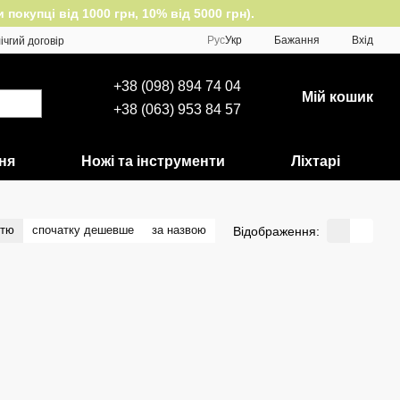
окупці від 1000 грн, 10% від 5000 грн).
Рус
Укр
Бажання
Вхід
ічгий договір
+38 (098) 894 74 04
Мій кошик
+38 (063) 953 84 57
ня
Ножі та інструменти
Ліхтарі
стю
спочатку дешевше
за назвою
Відображення: