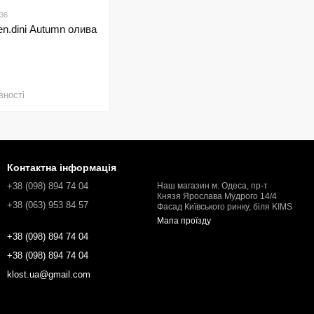
36
en.dini Autumn олива
вності
Контактна інформація
+38 (098) 894 74 04
Наш магазин м. Одеса, пр-т
Князя Ярослава Мудрого 14/4
+38 (063) 953 84 57
Фасад Київського ринку, біля KIMS
Мапа проїзду
+38 (098) 894 74 04
+38 (098) 894 74 04
klost.ua@gmail.com