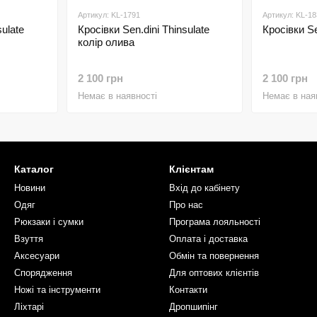
Артикул: KL-1791
Артикул: KL-18
sulate
Кросівки Sen.dini Thinsulate
Кросівки S
колір олива
2 100 грн
2 100 грн
Немає в наявності
Немає в ная
Каталог
Клієнтам
Новини
Вхід до кабінету
Одяг
Про нас
Рюкзаки і сумки
Програма лояльності
Взуття
Оплата і доставка
Аксесуари
Обмін та повернення
Спорядження
Для оптових клієнтів
Ножі та інструменти
Контакти
Ліхтарі
Дропшипінг