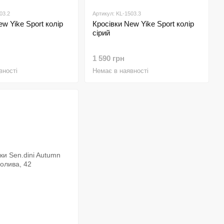
03.2
Артикул: KL-1503.3
w Yike Sport колір
Кросівки New Yike Sport колір
сірий
1 590 грн
вності
Немає в наявності