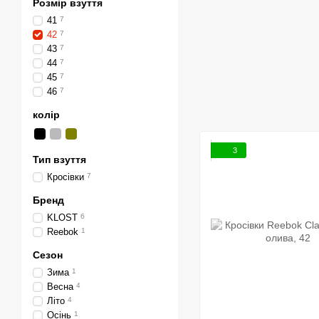
Розмір взуття
41
7
42
7
43
7
44
7
45
7
46
7
колір
3
Тип взуття
Кросівки
7
Бренд
KLOST
6
Reebok
1
Сезон
Зима
1
Весна
4
Літо
4
Осінь
1