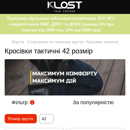
Програма підтримки військовослужбовців ЗСУ, НГУ,
співробітників МВС, ДПСУ та ДСНС (знижка 5% при
покупці від 1000 грн, 10% від 5000 грн).
Взуття
Спортивне та тактичне взуття
Кросівки тактичні
Кросівки тактичні 42 розмір
Фільтр
За популярністю
1
Розмір взуття
42