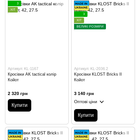
3
ХІТ
3
ХІТ
ВЕЛИКІ РОЗМІРИ
Артикул: KL-1167
Артикул: KL-2036.2
Кросівки AK tactical колір
Kросівки KLOST Bricks II
Койот
Койот
2 320 грн
3 140 грн
Оптові ціни
Купити
Купити