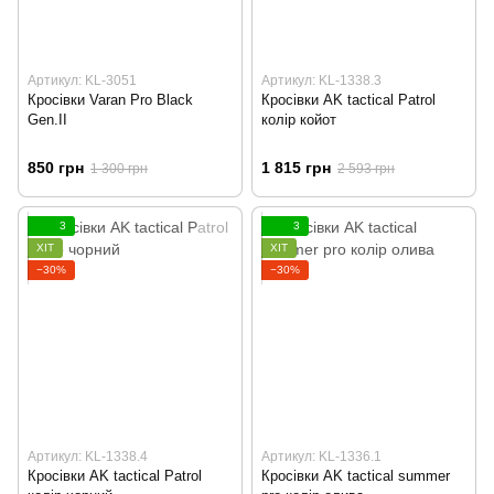
Артикул: KL-3051
Артикул: KL-1338.3
Кросівки Varan Pro Black
Кросівки AK tactical Patrol
Gen.II
колір койот
850 грн
1 815 грн
1 300 грн
2 593 грн
3
3
ХІТ
ХІТ
−30%
−30%
Артикул: KL-1338.4
Артикул: KL-1336.1
Кросівки AK tactical Patrol
Кросівки AK tactical summer