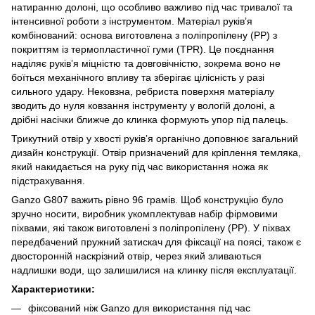
натиранню долоні, що особливо важливо під час тривалої та
інтенсивної роботи з інструментом. Матеріал руківʼя
комбінований: основа виготовлена з поліпропілену (PP) з
покриттям із термопластичної гуми (TPR). Це поєднання
наділяє руківʼя міцністю та довговічністю, зокрема воно не
боїться механічного впливу та зберігає цілісність у разі
сильного удару. Нековзна, ребриста поверхня матеріалу
зводить до нуля ковзання інструменту у вологій долоні, а
дрібні насічки ближче до клинка формують упор під палець.
Трикутний отвір у хвості руківʼя органічно доповнює загальний
дизайн конструкції. Отвір призначений для кріплення темляка,
який накидається на руку під час використання ножа як
підстрахування.
Ganzo G807 важить рівно 96 грамів. Щоб конструкцію було
зручно носити, виробник укомплектував набір фірмовими
піхвами, які також виготовлені з поліпропілену (PP). У піхвах
передбачений пружний затискач для фіксації на поясі, також є
двосторонній наскрізний отвір, через який зливаються
надлишки води, що залишилися на клинку після експлуатації.
Характеристики:
фіксований ніж Ganzo для використання під час