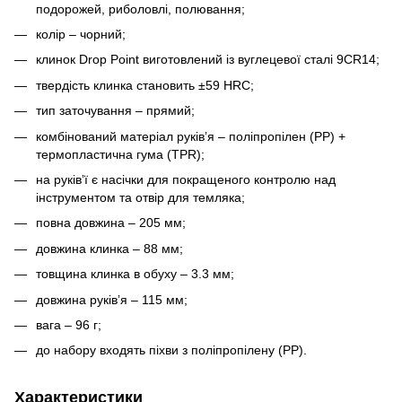
подорожей, риболовлі, полювання;
колір – чорний;
клинок Drop Point виготовлений із вуглецевої сталі 9CR14;
твердість клинка становить ±59 HRC;
тип заточування – прямий;
комбінований матеріал руківʼя – поліпропілен (PP) +
термопластична гума (TPR);
на руківʼї є насічки для покращеного контролю над
інструментом та отвір для темляка;
повна довжина – 205 мм;
довжина клинка – 88 мм;
товщина клинка в обуху – 3.3 мм;
довжина руківʼя – 115 мм;
вага – 96 г;
до набору входять піхви з поліпропілену (PP).
Характеристики