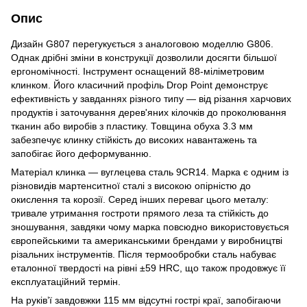
Опис
Дизайн G807 перегукується з аналоговою моделлю G806.
Однак дрібні зміни в конструкції дозволили досягти більшої
ергономічності. Інструмент оснащений 88-міліметровим
клинком. Його класичний профіль Drop Point демонструє
ефективність у завданнях різного типу — від різання харчових
продуктів і заточування дерев'яних кілочків до проколювання
тканин або виробів з пластику. Товщина обуха 3.3 мм
забезпечує клинку стійкість до високих навантажень та
запобігає його деформуванню.
Матеріал клинка — вуглецева сталь 9CR14. Марка є одним із
різновидів мартенситної сталі з високою опірністю до
окислення та корозії. Серед інших переваг цього металу:
тривале утримання гостроти прямого леза та стійкість до
зношування, завдяки чому марка повсюдно використовується
європейськими та американськими брендами у виробництві
різальних інструментів. Після термообробки сталь набуває
еталонної твердості на рівні ±59 HRC, що також продовжує її
експлуатаційний термін.
На руківʼї завдовжки 115 мм відсутні гострі краї, запобігаючи