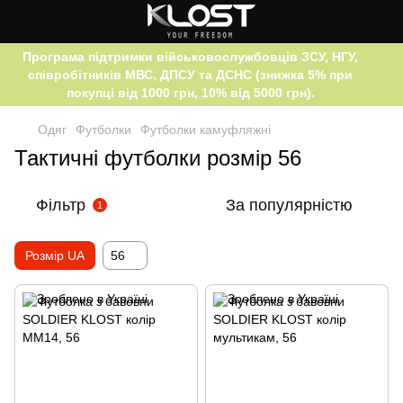
Програма підтримки військовослужбовців ЗСУ, НГУ,
співробітників МВС, ДПСУ та ДСНС (знижка 5% при
покупці від 1000 грн, 10% від 5000 грн).
Одяг
Футболки
Футболки камуфляжні
Тактичні футболки розмір 56
Фільтр
За популярністю
1
Розмір UA
56