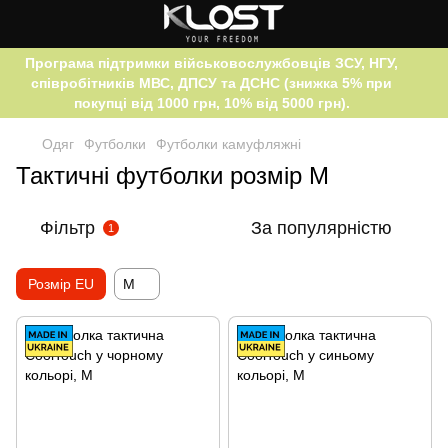
Програма підтримки військовослужбовців ЗСУ, НГУ,
співробітників МВС, ДПСУ та ДСНС (знижка 5% при
покупці від 1000 грн, 10% від 5000 грн).
Одяг
Футболки
Футболки камуфляжні
Тактичні футболки розмір M
Фільтр
За популярністю
1
Розмір EU
M