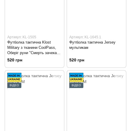
Артикул: KL-1505
Артикул: KL-1645.1
Футболка тактична Klost
Футболка тактична Jersey
Military з тканини CoolPass,
мультикам
Оберіг руни "Смерть зачекає",
олива
520 грн
520 грн
ВІДЕО
ВІДЕО