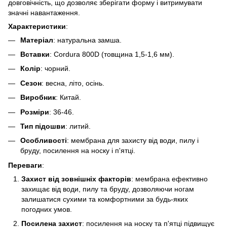
довговічність, що дозволяє зберігати форму і витримувати
значні навантаження.
Характеристики
:
Матеріал
: натуральна замша.
Вставки
: Cordura 800D (товщина 1,5-1,6 мм).
Колір
: чорний.
Сезон
: весна, літо, осінь.
Виробник
: Китай.
Розміри
: 36-46.
Тип підошви
: литий.
Особливості
: мембрана для захисту від води, пилу і
бруду, посилення на носку і п'ятці.
Переваги
:
Захист від зовнішніх факторів
: мембрана ефективно
захищає від води, пилу та бруду, дозволяючи ногам
залишатися сухими та комфортними за будь-яких
погодних умов.
Посилена захист
: посилення на носку та п'ятці підвищує