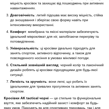
міцність кросівок та захищає від пошкоджень при активних
навантаженнях.
Довговічність
: литий підошва має високу міцність, стійка
до зношування і зберігає свою форму навіть при
інтенсивному використанні.
Комфорт
: мембрана та якісні матеріали забезпечують
ідеальний мікроклімат для ніг, запобігаючи перегріву та
потовиділенню.
Універсальність
: ці кросівки ідеально підходять для
занять спортом, активного відпочинку, а також для
повсякденного носіння в умовах мінливої погоди.
Стильний зовнішній вигляд
: чорний колір та лаконічний
дизайн роблять ці кросівки підходящими для будь-якої
ситуації.
Легкість та зручність
: вони легкі, що робить їх
ідеальними для тривалих прогулянок та активних занять
спортом.
Кросівки AK tactical чорні
— це стильне та функціональне
взуття, яке забезпечить надійний захист і комфорт за будь-
яких умов. Підходять як для спортивних тренувань, так і для