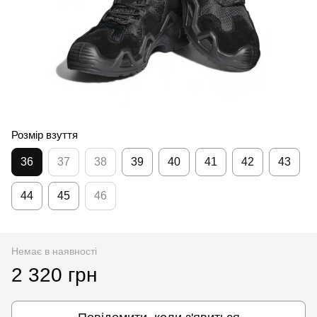
Розмір взуття
36
37
38
39
40
41
42
43
44
45
46
Немає в наявності
2 320 грн