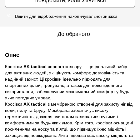
Повідомити, коли з'явиться
Ввійти
для відображення накопичувальної знижки
%
До обраного
Опис
Кросівки
AK tactical
чорного кольору — це ідеальний вибір
для активних людей, які цінують комфорт, довговічність та
надійний захист. Ці кросівки ідеально підходять для
спортивних цілей, тренувань, а також для повсякденного
використання, забезпечуючи максимальний комфорт у будь-
яких погодних умовах.
Кросівки
AK tactical
з мембраною створені для захисту ніг від
води, пилу та бруду. Мембрана забезпечує високу
герметичність, дозволяючи ногам залишатися сухими і
комфортними за будь-яких умов. Крім того, кросівки оснащені
посиленням на носку та п'ятці, що підвищує їхню міцність і
захищає від пошкоджень. Лита підошва має високу міцність та