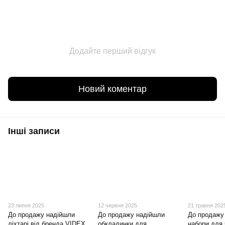
Додайте перший відгук
Новий коментар
Інші записи
23 липня 2025
12 червня 2025
21 травня 202
До продажу надійшли
До продажу надійшли
До продажу
ліхтарі від бренда VIDEX
обкладинки для
набори для