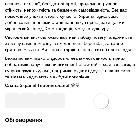
основою сильної, боєздатної армії, продемонстрували
стійкість, непохитність та безмежну самовідданість. Без вас
неможливо уявити історію сучасної України, адже саме
добровольці першими стали на шляху ворога, захищаючи
український народ, його традиції, мову та культуру.
Сьогодні ми висловлюємо вам найглибшу повагу та вдячність
за вашу самопожертву, за кожен день боротьби, за кожне
врятоване життя. Ви – наша гордість, наша сила і наша надія.
Бажаємо вам міцного здоров’я, незламної стійкості, вірних
побратимів поруч і якнайшвидшої Перемоги! Нехай вас завжди
супроводжують удача, підтримка рідних і друзів, а ваша сила
та відвага надихають майбутні покоління.
Слава Україні! Героям слава!
💙💛
Обговорення