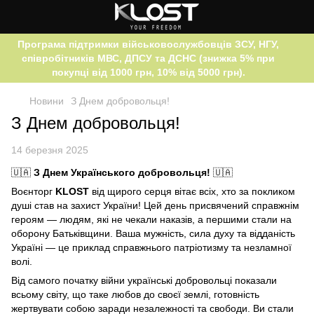
Програма підтримки військовослужбовців ЗСУ, НГУ,
співробітників МВС, ДПСУ та ДСНС (знижка 5% при
покупці від 1000 грн, 10% від 5000 грн).
Новини
З Днем добровольця!
З Днем добровольця!
14 березня 2025
🇺🇦
З Днем Українського добровольця!
🇺🇦
Воєнторг
KLOST
від щирого серця вітає всіх, хто за покликом
душі став на захист України! Цей день присвячений справжнім
героям — людям, які не чекали наказів, а першими стали на
оборону Батьківщини. Ваша мужність, сила духу та відданість
Україні — це приклад справжнього патріотизму та незламної
волі.
Від самого початку війни українські добровольці показали
всьому світу, що таке любов до своєї землі, готовність
жертвувати собою заради незалежності та свободи. Ви стали